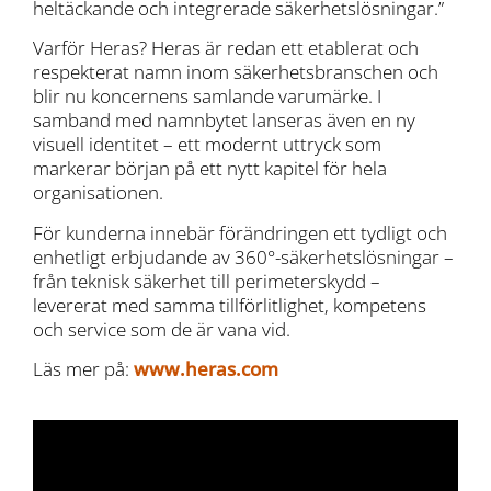
heltäckande och integrerade säkerhetslösningar.”
Varför Heras? Heras är redan ett etablerat och
respekterat namn inom säkerhetsbranschen och
blir nu koncernens samlande varumärke. I
samband med namnbytet lanseras även en ny
visuell identitet – ett modernt uttryck som
markerar början på ett nytt kapitel för hela
organisationen.
För kunderna innebär förändringen ett tydligt och
enhetligt erbjudande av 360°-säkerhetslösningar –
från teknisk säkerhet till perimeterskydd –
levererat med samma tillförlitlighet, kompetens
och service som de är vana vid.
Läs mer på:
www.heras.com