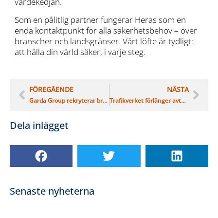
värdekedjan.
Som en pålitlig partner fungerar Heras som en
enda kontaktpunkt för alla säkerhetsbehov – över
branscher och landsgränser. Vårt löfte är tydligt:
att hålla din värld säker, i varje steg.
FÖREGÅENDE
NÄSTA
Garda Group rekryterar branschprofil som ny VD i Sverige
Trafikverket förlänger avtal med Heda|Heras – satsar på ökad järnvägssäkerhet i Stockholm
Dela inlägget
Senaste nyheterna