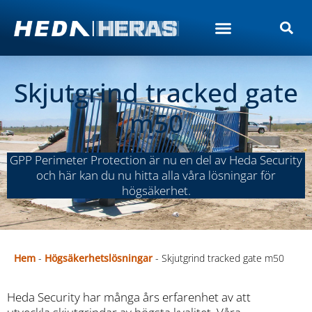
Skjutgrind tracked gate
m50
GPP Perimeter Protection är nu en del av Heda Security
och här kan du nu hitta alla våra lösningar för
högsäkerhet.
Hem
-
Högsäkerhetslösningar
-
Skjutgrind tracked gate m50
Heda Security har många års erfarenhet av att