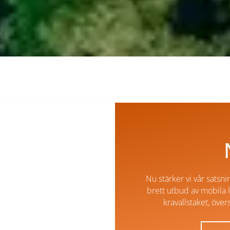
Nu stärker vi vår satsn
brett utbud av mobila 
kravallstaket, öv