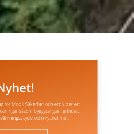
Nyhet!
ing för Mobil Säkerhet och erbjuder ett
lösningar såsom byggstängsel, grindar,
ersvämningsskydd och mycket mer.