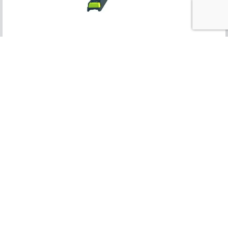
Heda Byggstaket
F2 Bas
Heda Byggstängsel F2 Bas är vårt standardstaket som
passar för de flesta ändamål.
Läs mer