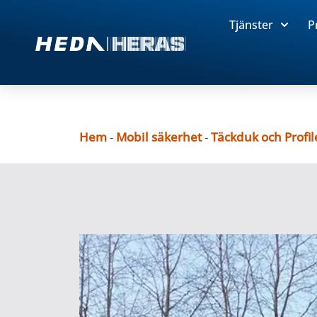
Tjänster
P
Hem
-
Mobil säkerhet
-
Täckduk och Profil