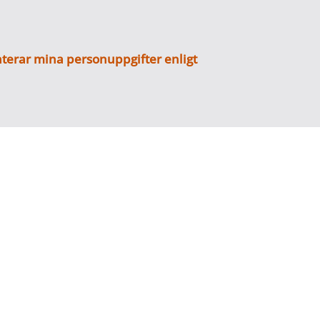
terar mina personuppgifter enligt
Tjänster
älan
Grindar
örfrågan
Stängsel
nser
Bommar
tetspolicy
Bullerskydd