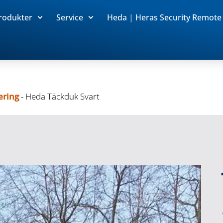
rodukter
Service
Heda | Heras Security Remote
ering
-
Heda Täckduk Svart