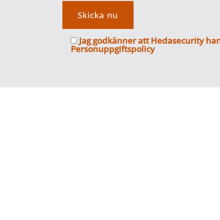
Jag godkänner att Hedasecurity han
Personuppgiftspolicy
Om oss
Info
Vi erbjuder totalentreprenad inom
Felanm
områdesskydd. Vi hjälper till med allt
Offertf
från att projektera, planera och sätta
Refere
upp rätt skydd som passar din
Integri