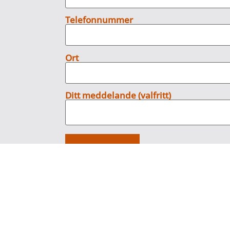
Telefonnummer
Ort
Ditt meddelande (valfritt)
Jag godkänner att Hedasecurity han
Personuppgiftspolicy