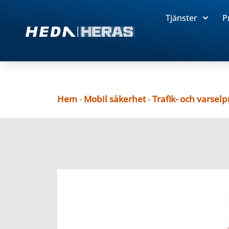
Tjänster
P
Hem
-
Mobil säkerhet
-
Trafik- och varsel