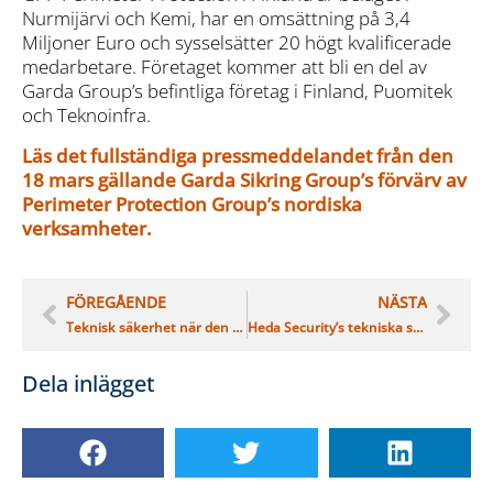
Nurmijärvi och Kemi, har en omsättning på 3,4
Miljoner Euro och sysselsätter 20 högt kvalificerade
medarbetare. Företaget kommer att bli en del av
Garda Group’s befintliga företag i Finland, Puomitek
och Teknoinfra.
Läs det fullständiga pressmeddelandet från den
18 mars gällande Garda Sikring Group’s förvärv av
Perimeter Protection Group’s nordiska
verksamheter.
FÖREGÅENDE
NÄSTA
Teknisk säkerhet när den är som bäst: Garda Sikring Group och Freihoff Gruppe går samman för strategisk tillväxt
Heda Security’s tekniska säkerhetsverksamhet integreras med systerbolaget Great Security’s Nordic Solution
Dela inlägget