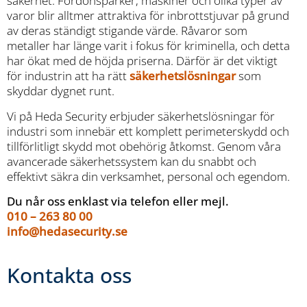
säkerhet. Fordonsparker, maskiner och olika typer av
varor blir alltmer attraktiva för inbrottstjuvar på grund
av deras ständigt stigande värde. Råvaror som
metaller har länge varit i fokus för kriminella, och detta
har ökat med de höjda priserna. Därför är det viktigt
för industrin att ha rätt
säkerhetslösningar
som
skyddar dygnet runt.
Vi på Heda Security erbjuder säkerhetslösningar för
industri som innebär ett komplett perimeterskydd och
tillförlitligt skydd mot obehörig åtkomst. Genom våra
avancerade säkerhetssystem kan du snabbt och
effektivt säkra din verksamhet, personal och egendom.
Du når oss enklast via telefon eller mejl.
010 – 263 80 00
info@hedasecurity.se
Kontakta oss