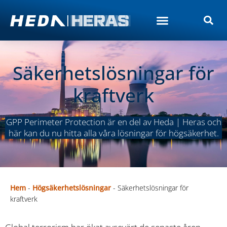
Säkerhetslösningar för
kraftverk
GPP Perimeter Protection är en del av Heda | Heras och
här kan du nu hitta alla våra lösningar för högsäkerhet.
Hem
-
Högsäkerhetslösningar
-
Säkerhetslösningar för
kraftverk