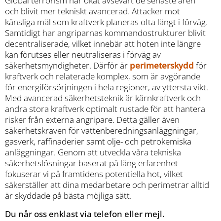
Global terrorism har ökat avsevärt de senaste åren
och blivit mer tekniskt avancerad. Attacker mot
känsliga mål som kraftverk planeras ofta långt i förväg.
Samtidigt har angriparnas kommandostrukturer blivit
decentraliserade, vilket innebär att hoten inte längre
kan förutses eller neutraliseras i förväg av
säkerhetsmyndigheter. Därför är
perimeterskydd
för
kraftverk och relaterade komplex, som är avgörande
för energiförsörjningen i hela regioner, av yttersta vikt.
Med avancerad säkerhetsteknik är kärnkraftverk och
andra stora kraftverk optimalt rustade för att hantera
risker från externa angripare. Detta gäller även
säkerhetskraven för vattenberedningsanläggningar,
gasverk, raffinaderier samt olje- och petrokemiska
anläggningar. Genom att utveckla våra tekniska
säkerhetslösningar baserat på lång erfarenhet
fokuserar vi på framtidens potentiella hot, vilket
säkerställer att dina medarbetare och perimetrar alltid
är skyddade på bästa möjliga sätt.
Du når oss enklast via telefon eller mejl.