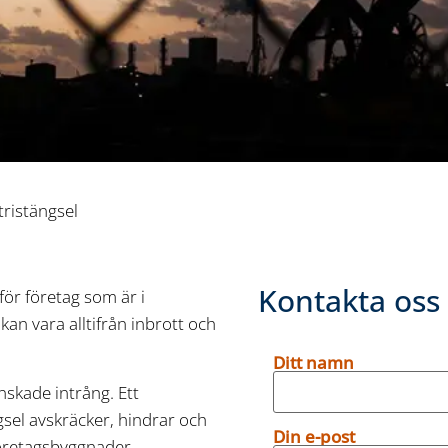
tristängsel
Kontakta oss
för företag som är i
kan vara alltifrån inbrott och
Ditt namn
önskade intrång. Ett
gsel avskräcker, hindrar och
Din e-post
företagsbyggnader.