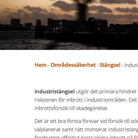
Hem
-
Områdessäkerhet
-
Stängsel
-
Indus
Industristängsel
utgör det primära hindret 
riskzonen för inbrott i industriområden. Det 
inbrottsförsök till skadegörelse.
Det är ett bra första försvar vid försök till o
välplanerat samt rätt monterat industristän
förebygger effektivt kostsamma inbrott på 