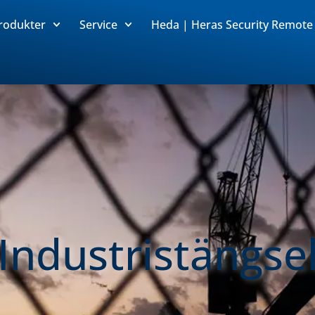
rodukter
Service
Heda | Heras Security Remote
Industristängse