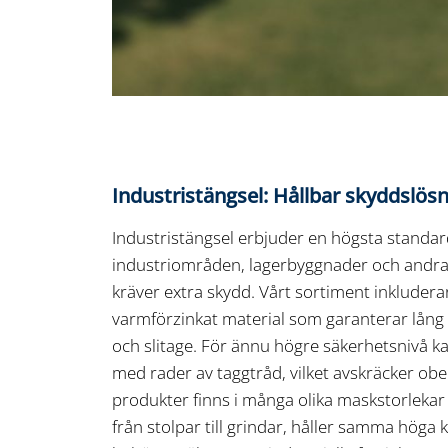
Industristängsel: Hållbar skyddslösni
Industristängsel erbjuder en högsta standar
industriområden, lagerbyggnader och and
kräver extra skydd. Vårt sortiment inkludera
varmförzinkat material som garanterar lång
och slitage. För ännu högre säkerhetsnivå ka
med rader av taggtråd, vilket avskräcker obehö
produkter finns i många olika maskstorlekar 
från stolpar till grindar, håller samma höga 