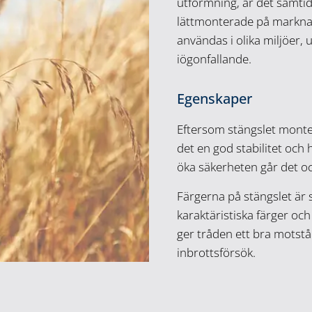
utformning, är det samtidi
lättmonterade på marknad
användas i olika miljöer, 
iögonfallande.
Egenskaper
Eftersom stängslet monter
det en god stabilitet och 
öka säkerheten går det o
Färgerna på stängslet är s
karaktäristiska färger och 
ger tråden ett bra motst
inbrottsförsök.