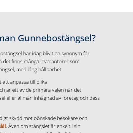
 man Gunnebostängsel?
stängsel har idag blivit en synonym för
om det finns många leverantörer som
tängsel, med lång hållbarhet.
 att anpassa till olika
 är ett av de primära valen när det
sel eller allmän inhägnad av företag och dess
tadigt skydd mot oönskade besökare och
åll
. Även om stängslet är enkelt i sin