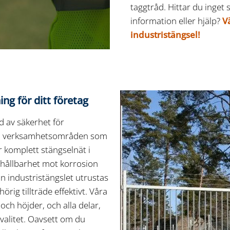
taggtråd. Hittar du inget
information eller hjälp?
V
industristängsel!
ng för ditt företag
d av säkerhet för
ra verksamhetsområden som
r komplett stängselnät i
 hållbarhet mot korrosion
n industristängslet utrustas
rig tillträde effektivt. Våra
och höjder, och alla delar,
kvalitet. Oavsett om du