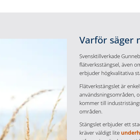
Varför säger
Svensktillverkade Gunnebo
flätverksstängsel, även 
erbjuder högkvalitativa s
Flätverkstängslet är enkelt
användsningsområden, och
kommer till industristäng
områden.
Stängslet erbjuder ett s
kräver väldigt lite
underh