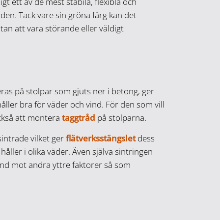
gt ett av de mest stabila, flexibla och
en. Tack vare sin gröna färg kan det
utan att vara störande eller väldigt
as på stolpar som gjuts ner i betong, ger
håller bra för väder och vind. För den som vill
ckså att montera
taggtråd
på stolparna.
intrade vilket ger
flätverksstängslet
dess
håller i olika väder. Även själva sintringen
ånd mot andra yttre faktorer så som