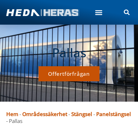
Pallas
Offertförfrågan
Hem
-
Områdessäkerhet
-
Stängsel
-
Panelstängsel
-
Pallas