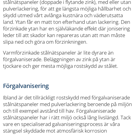
stålnätspaneler (doppade i flytande zink), med eller utan
pulverlackering, för att ge längsta möjliga hållbarhet och
skydd utmed vårt avlånga kustnära och väderutsatta
land. Ytan får en matt ton efterhand utan lackering. Den
förzinkade ytan har en självläkande effekt där jonisering
leder till att skador kan repareras utan att man måste
slipa ned och göra om förzinkningen.
Varmförzinkade stålnätspaneler är lite dyrare än
förgalvaniserade. Beläggningen av zink på ytan är
tjockare och ger mesta möjliga rostskydd av stålet.
Förgalvanisering
Ibland är det tillräckligt rostskydd med förgalvaniserade
stålnätspaneler med pulverlackering beroende på miljön
och till exempel avstånd till hav. Förgalvaniserade
stålnätspaneler har i rätt miljö också lång livslängd. Tack
vare en specialiserad galvaniseringsprocess är våra
stängsel skyddade mot atmosfärisk korrosion