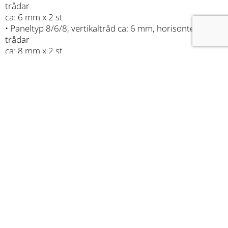
trådar
ca: 6 mm x 2 st
• Paneltyp 8/6/8, vertikaltråd ca: 6 mm, horisontella
trådar
ca: 8 mm x 2 st
• Höjd 800 – 2430 mm
• Stolpar i dimension 60×60 mm
• Stolparna levereras med eller utan taggtrådfästen
Ladda ner produktblad
Ritning