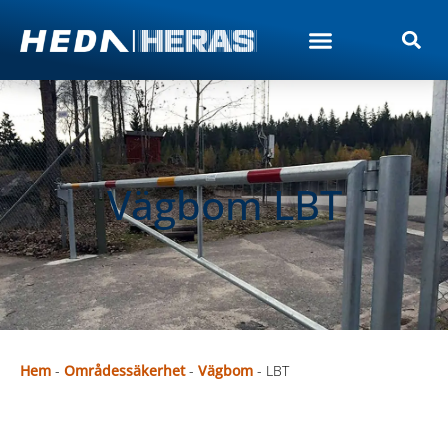
Vägbom LBT
Hem
-
Områdessäkerhet
-
Vägbom
-
LBT