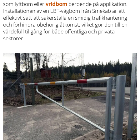
som lyftbom eller
vridbom
beroende på applikation.
Installationen av en LBT-vägbom från Smekab är ett
effektivt sätt att säkerställa en smidig trafikhantering
och förhindra obehörig åtkomst, vilket gör den till en
värdefull tillgång för både offentliga och privata
sektorer.