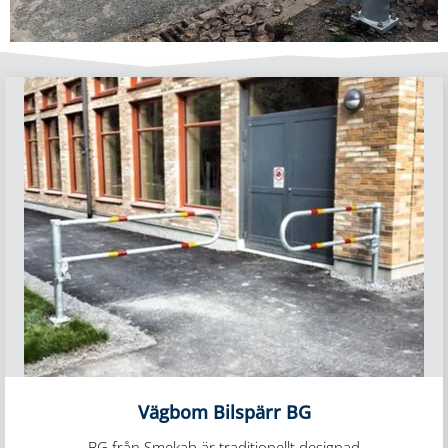
Vägbom Bilspärr BG
BG från Smekab är traditionellt designad