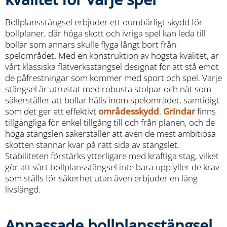
Bollplansstängsel erbjuder ett oumbärligt skydd för
bollplaner, där höga skott och ivriga spel kan leda till
bollar som annars skulle flyga långt bort från
spelområdet. Med en konstruktion av högsta kvalitet, är
vårt klassiska flätverksstängsel designat för att stå emot
de påfrestningar som kommer med sport och spel. Varje
stängsel är utrustat med robusta stolpar och nät som
säkerställer att bollar hålls inom spelområdet, samtidigt
som det ger ett effektivt
områdesskydd
.
Grindar
finns
tillgängliga för enkel tillgång till och från planen, och de
höga stängslen säkerställer att även de mest ambitiösa
skotten stannar kvar på rätt sida av stängslet.
Stabiliteten förstärks ytterligare med kraftiga stag, vilket
gör att vårt bollplansstängsel inte bara uppfyller de krav
som ställs för säkerhet utan även erbjuder en lång
livslängd.
Anpassade bollplansstängsel