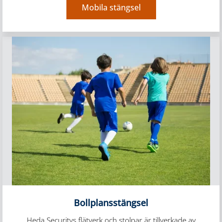
Mobila stängsel
Bollplansstängsel
Heda Securitys flätverk och stolpar är tillverkade av