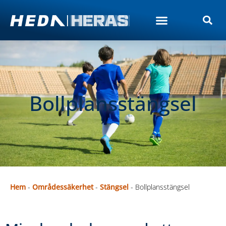
Bollplansstängsel
Hem
-
Områdessäkerhet
-
Stängsel
-
Bollplansstängsel